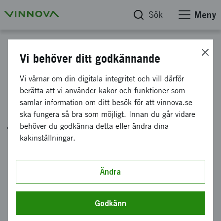
Sök
Meny
Projektdatabas
Vi behöver ditt godkännande
Utveckling och förberedelse av
Vi värnar om din digitala integritet och vill därför
EIC Accelerator-ansökan:
berätta att vi använder kakor och funktioner som
samlar information om ditt besök för att vinnova.se
ReSpinJenny - Skalbar
ska fungera så bra som möjligt. Innan du går vidare
textilfiberåtervinning för
behöver du godkänna detta eller ändra dina
kakinställningar.
hållbar textilproduktion
Ändra
Diarienummer
2025-01489
Godkänn
Koordinator