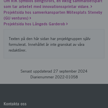
Om RIK Symbios Bengtsfors, en viktig sammarbetspart
som tar arbetet med innovationssprintar vidare.
Projektsida hos samverkansparten Mötesplats Steneby
(GU ventures)
Projektsida hos Långeds Garderob
Texten på den här sidan har projektgruppen själv
formulerat. Innehållet är inte granskat av våra
redaktörer.
Senast uppdaterad 27 september 2024
Diarienummer 2022-01058
Kontakta oss