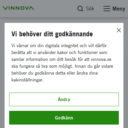
Sök
Meny
Projektdatabas
Vi behöver ditt godkännande
Teknikspridning EnviroMan
Vi värnar om din digitala integritet och vill därför
berätta att vi använder kakor och funktioner som
samlar information om ditt besök för att vinnova.se
Diarienummer
ska fungera så bra som möjligt. Innan du går vidare
2015-03205
behöver du godkänna detta eller ändra dina
kakinställningar.
Koordinator
Swerea IVF AB
-
Avdelning Metoder
Bidrag från Vinnova
Ändra
175 000 kronor
Projektets löptid
Godkänn
augusti 2015
-
oktober 2016