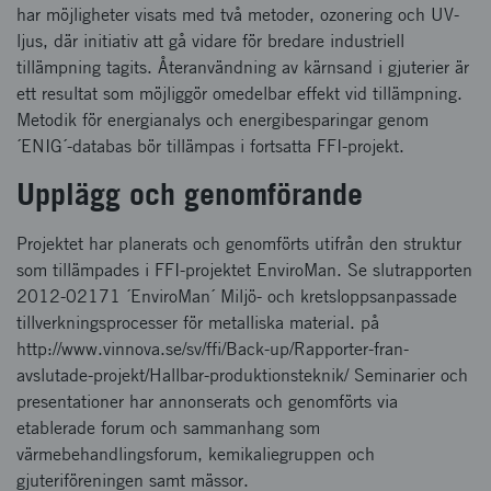
har möjligheter visats med två metoder, ozonering och UV-
ljus, där initiativ att gå vidare för bredare industriell
tillämpning tagits. Återanvändning av kärnsand i gjuterier är
ett resultat som möjliggör omedelbar effekt vid tillämpning.
Metodik för energianalys och energibesparingar genom
´ENIG´-databas bör tillämpas i fortsatta FFI-projekt.
Upplägg och genomförande
Projektet har planerats och genomförts utifrån den struktur
som tillämpades i FFI-projektet EnviroMan. Se slutrapporten
2012-02171 ´EnviroMan´ Miljö- och kretsloppsanpassade
tillverkningsprocesser för metalliska material. på
http://www.vinnova.se/sv/ffi/Back-up/Rapporter-fran-
avslutade-projekt/Hallbar-produktionsteknik/ Seminarier och
presentationer har annonserats och genomförts via
etablerade forum och sammanhang som
värmebehandlingsforum, kemikaliegruppen och
gjuteriföreningen samt mässor.