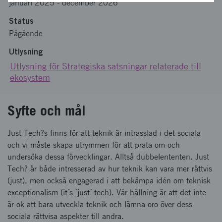
januari 2025
-
december 2026
Status
Pågående
Utlysning
Utlysning för Strategiska satsningar relaterade till
ekosystem
Syfte och mål
Just Tech?s finns för att teknik är intrasslad i det sociala
och vi måste skapa utrymmen för att prata om och
undersöka dessa förvecklingar. Alltså dubbelententen. Just
Tech? är både intresserad av hur teknik kan vara mer rättvis
(just), men också engagerad i att bekämpa idén om teknisk
exceptionalism (it´s ´just´ tech). Vår hållning är att det inte
är ok att bara utveckla teknik och lämna oro över dess
sociala rättvisa aspekter till andra.