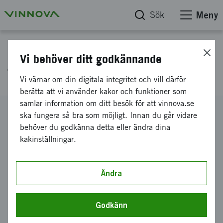
Sök
Meny
Projektdatabas
Vi behöver ditt godkännande
Tankesmedje: Just Tech?
Vi värnar om din digitala integritet och vill därför
berätta att vi använder kakor och funktioner som
samlar information om ditt besök för att vinnova.se
Diarienummer
ska fungera så bra som möjligt. Innan du går vidare
2024-04029
behöver du godkänna detta eller ändra dina
kakinställningar.
Koordinator
Linköpings universitet
-
Linköpings universitet Institutionen
för tema
Ändra
Bidrag från Vinnova
500 000 kronor
Godkänn
Projektets löptid