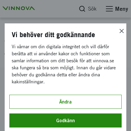
Sök
Meny
Projektdatabas
Vi behöver ditt godkännande
Taktil och ambient interaktion
Vi värnar om din digitala integritet och vill därför
för processautomation
berätta att vi använder kakor och funktioner som
samlar information om ditt besök för att vinnova.se
ska fungera så bra som möjligt. Innan du går vidare
behöver du godkänna detta eller ändra dina
Diarienummer
kakinställningar.
2014-05090
Koordinator
Mälardalens högskola
-
Akademin för innovation, design
Ändra
och teknik, Västerås
Bidrag från Vinnova
Godkänn
500 000 kronor