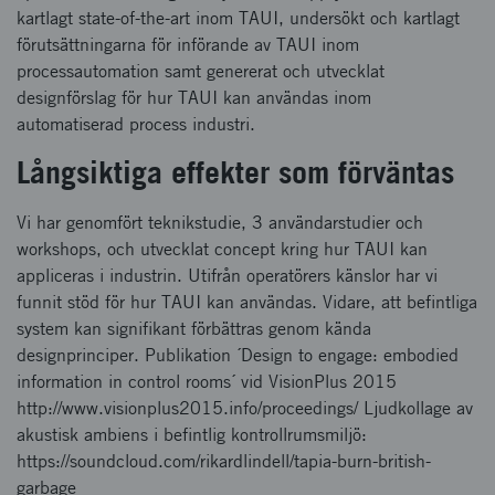
kartlagt state-of-the-art inom TAUI, undersökt och kartlagt
förutsättningarna för införande av TAUI inom
processautomation samt genererat och utvecklat
designförslag för hur TAUI kan användas inom
automatiserad process industri.
Långsiktiga effekter som förväntas
Vi har genomfört teknikstudie, 3 användarstudier och
workshops, och utvecklat concept kring hur TAUI kan
appliceras i industrin. Utifrån operatörers känslor har vi
funnit stöd för hur TAUI kan användas. Vidare, att befintliga
system kan signifikant förbättras genom kända
designprinciper. Publikation ´Design to engage: embodied
information in control rooms´ vid VisionPlus 2015
http://www.visionplus2015.info/proceedings/ Ljudkollage av
akustisk ambiens i befintlig kontrollrumsmiljö:
https://soundcloud.com/rikardlindell/tapia-burn-british-
garbage