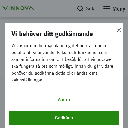
Sök
Meny
Projektdatabas
Vi behöver ditt godkännande
Swedish Public Transport
Vi värnar om din digitala integritet och vill därför
Research and Innovation
berätta att vi använder kakor och funktioner som
samlar information om ditt besök för att vinnova.se
Centre SPRINT
ska fungera så bra som möjligt. Innan du går vidare
behöver du godkänna detta eller ändra dina
kakinställningar.
Diarienummer
2012-01800
Ändra
Koordinator
CHALMERS TEKNISKA HÖGSKOLA AKTIEBOLAG
-
Chalmers tekniska högskola
Godkänn
Bidrag från Vinnova