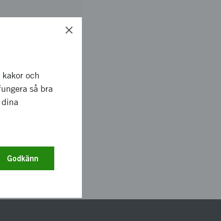
r kakor och
fungera så bra
 dina
Godkänn
275