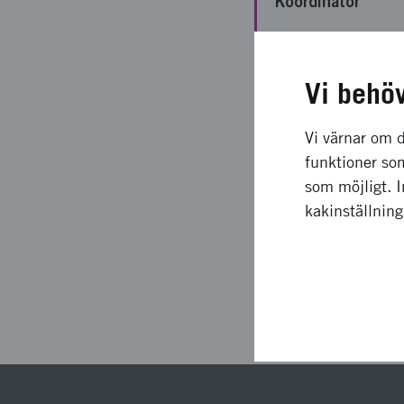
Koordinator
Bidrag från
Vinnova
Vi behö
Projektets
löptid
Vi värnar om d
funktioner som
Status
som möjligt. 
kakinställnin
Sen