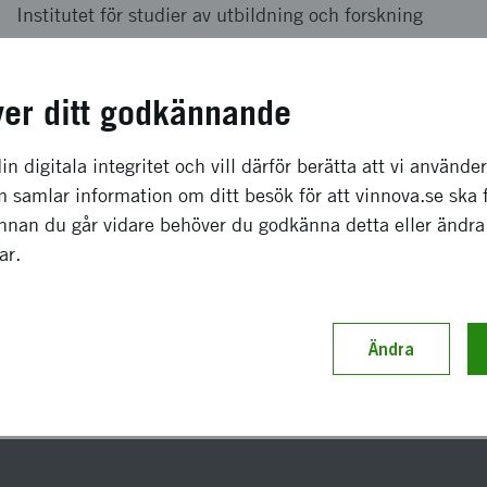
Institutet för studier av utbildning och forskning
100 000 kronor
ver ditt godkännande
oktober 2002
-
mars 2003
in digitala integritet och vill därför berätta att vi använde
 samlar information om ditt besök för att vinnova.se ska 
Avslutat
Innan du går vidare behöver du godkänna detta eller ändra
gar.
Ändra
ast uppdaterad 4 februari 2020
Diarienummer 2002-02