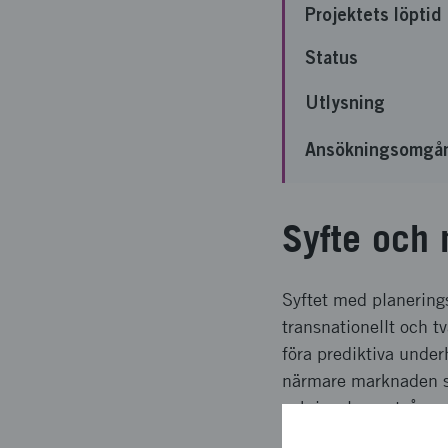
Projektets löptid
Status
Utlysning
Ansökningsomgå
Syfte och 
Syftet med planering
transnationellt och t
föra prediktiva under
närmare marknaden sa
och involverar två s