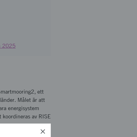
an 2025
Smartmooring2, ett
länder. Målet är att
bara energisystem
t koordineras av RISE