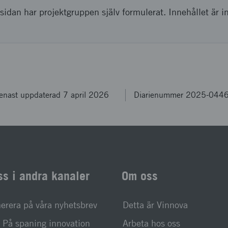
sidan har projektgruppen själv formulerat. Innehållet är i
enast uppdaterad 7 april 2026
Diarienummer 2025-044
ss i andra kanaler
Om oss
rera på våra nyhetsbrev
Detta är Vinnova
På spaning innovation
Arbeta hos oss