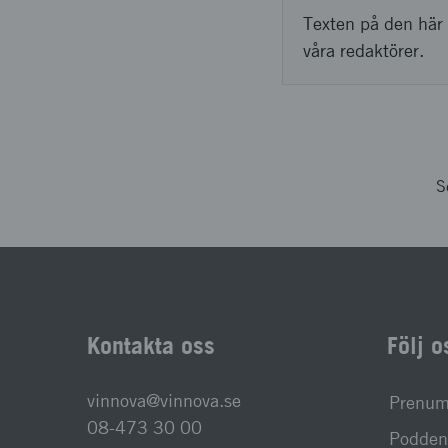
Texten på den här 
våra redaktörer.
S
Kontakta oss
Följ o
vinnova@vinnova.se
Prenume
08-473 30 00
Podden 