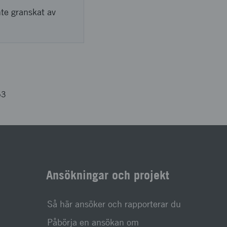
nte granskat av
63
Ansökningar och projekt
Så här ansöker och rapporterar du
Påbörja en ansökan om