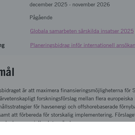
december 2025
-
november 2026
Pågående
Globala samarbeten särskilda insatser 2025
ng
Planeringsbidrag inför internationell ansök
mål
sbidraget är att maximera finansieringsmöjligheterna för 
värvetenskapligt forskningsförslag mellan flera europeiska 
hållsstrategier för havsenergi och offshorebaserade förny
mt att förbereda för storskalig implementering. Förslage
venska kommersiella slutanvändare.