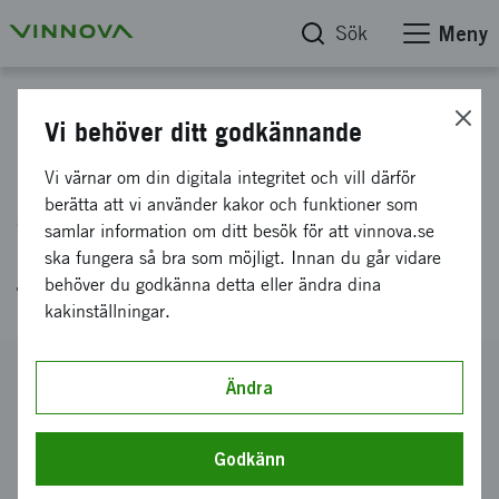
Sök
Meny
Projektdatabas
Vi behöver ditt godkännande
Sioo:x lasyr och fasadfärg - Ny
Vi värnar om din digitala integritet och vill därför
generation hållbart,
berätta att vi använder kakor och funktioner som
samlar information om ditt besök för att vinnova.se
miljövänligt och lättskött
ska fungera så bra som möjligt. Innan du går vidare
träskydd
behöver du godkänna detta eller ändra dina
kakinställningar.
Diarienummer
Ändra
2017-04299
Koordinator
Godkänn
SIOO WOODPROTECTION AB