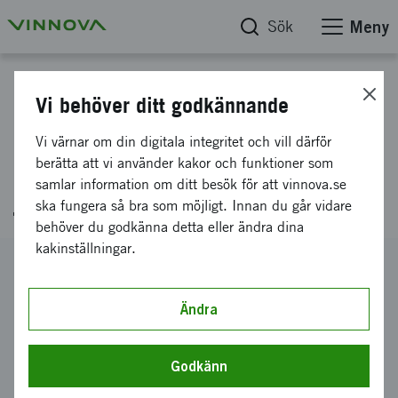
Sök
Meny
Projektdatabas
Vi behöver ditt godkännande
Resebidrag, Global Innovation
Vi värnar om din digitala integritet och vill därför
Summit (2024), Istanbul 13-14
berätta att vi använder kakor och funktioner som
samlar information om ditt besök för att vinnova.se
juni
ska fungera så bra som möjligt. Innan du går vidare
behöver du godkänna detta eller ändra dina
kakinställningar.
Diarienummer
2024-01582
Ändra
Koordinator
RISE Research Institutes of Sweden AB
Godkänn
Bidrag från Vinnova
13 192 kronor