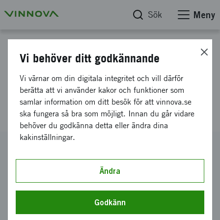
Sök
Meny
Projektdatabas
Vi behöver ditt godkännande
Resebidrag 2026 Frankrike,
Vi värnar om din digitala integritet och vill därför
Sweden at Vivatech,
berätta att vi använder kakor och funktioner som
samlar information om ditt besök för att vinnova.se
20260617-20260620
ska fungera så bra som möjligt. Innan du går vidare
behöver du godkänna detta eller ändra dina
kakinställningar.
Diarienummer
2026-01543
Ändra
Koordinator
Northloop Group AB
Godkänn
Bidrag från Vinnova
15 000 kronor