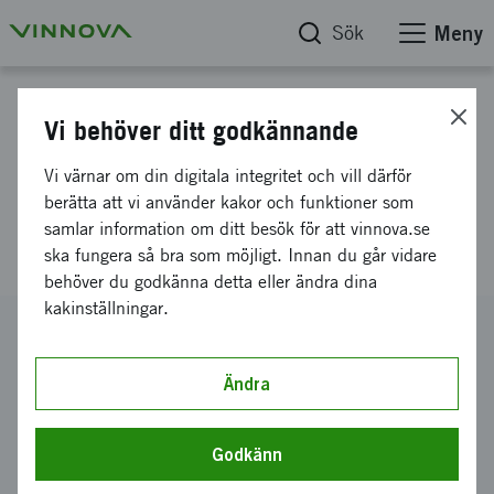
Sök
Meny
Projektdatabas
Vi behöver ditt godkännande
Resebidrag 2023, Indien,
Vi värnar om din digitala integritet och vill därför
SISP:s delegation inom AI och
berätta att vi använder kakor och funktioner som
samlar information om ditt besök för att vinnova.se
hälsa
ska fungera så bra som möjligt. Innan du går vidare
behöver du godkänna detta eller ändra dina
kakinställningar.
Diarienummer
2023-03659
Ändra
Koordinator
Acanova AB
Godkänn
Bidrag från Vinnova
0 kronor