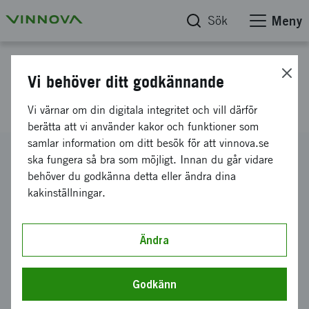
Sök
Meny
Projektdatabas
Vi behöver ditt godkännande
MxL Sourcing Project
Vi värnar om din digitala integritet och vill därför
berätta att vi använder kakor och funktioner som
samlar information om ditt besök för att vinnova.se
Diarienummer
ska fungera så bra som möjligt. Innan du går vidare
2020-04647
behöver du godkänna detta eller ändra dina
kakinställningar.
Koordinator
Lindholmen Science Park AB
-
MobilityXlab
Bidrag från Vinnova
Ändra
1 215 200 kronor
Projektets löptid
Godkänn
december 2020
-
juni 2021