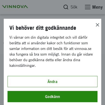
Sök
Meny
Projektdatabas
Vi behöver ditt godkännande
Multipel applicering och
Vi värnar om din digitala integritet och vill därför
torkning av barriärfilm
berätta att vi använder kakor och funktioner som
samlar information om ditt besök för att vinnova.se
ska fungera så bra som möjligt. Innan du går vidare
behöver du godkänna detta eller ändra dina
Diarienummer
kakinställningar.
2015-01999
Koordinator
UMV Coating Systems Aktiebolag
Ändra
Bidrag från Vinnova
2 287 000 kronor
Godkänn
Projektets löptid