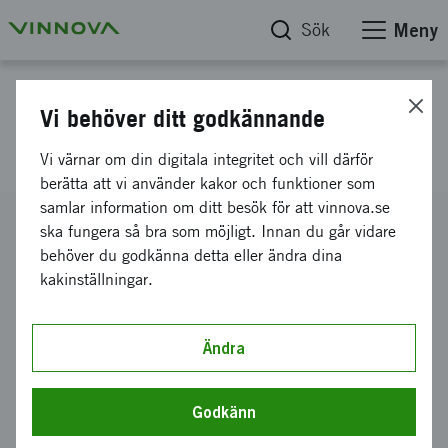
Sök
Meny
Projektdatabas
Vi behöver ditt godkännande
Modulärt hallsystem i komposit
Vi värnar om din digitala integritet och vill därför
berätta att vi använder kakor och funktioner som
samlar information om ditt besök för att vinnova.se
Diarienummer
ska fungera så bra som möjligt. Innan du går vidare
2015-01486
behöver du godkänna detta eller ändra dina
kakinställningar.
Koordinator
Mobile Composite Solutions Sweden AB
-
Karlstad
Innovation Park
Ändra
Bidrag från Vinnova
50 000 kronor
Godkänn
Projektets löptid