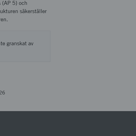
s (AP 5) och
rukturen säkerställer
ren.
nte granskat av
26