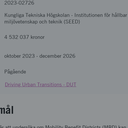
2023-02726
Kungliga Tekniska Högskolan
-
Institutionen för hållbar
miljövetenskap och teknik (SEED)
4 532 037 kronor
oktober 2023
-
december 2026
Pågående
Driving Urban Transitions - DUT
mål
är att undersöka om Mobility Benefit Districts (MBD) kan b