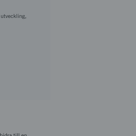
 utveckling,
idra till en