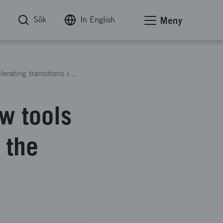
Sök
In English
Meny
Mobility Benefit Districts - New tools for accelerating transitions in the 15min city
ew tools
 the