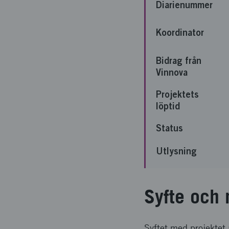
Diarienummer
Koordinator
Bidrag från
Vinnova
Projektets
löptid
Status
Utlysning
Syfte och 
Syftet med projektet 