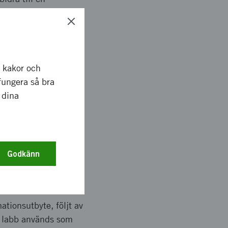
ntäkter från
utom är invånare som
r kakor och
fungera så bra
 dina
tre städer, med
amt förbättrad
 och (iii) undersöka
Godkänn
tionsutbyte, följt av
a labb används som