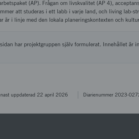
e arbetspaket (AP). Frågan om livskvalitet (AP 4), acceptan
mer att studeras i ett labb i varje land, och living lab-st
 är i linje med den lokala planeringskontexten och kultu
sidan har projektgruppen själv formulerat. Innehållet är i
nast uppdaterad 22 april 2026
Diarienummer 2023-027