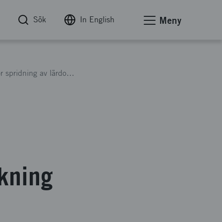
Sök
In English
Meny
Kommunikationsplattform och policydialog för spridning av lärdomar från innovationsforskning 2012
skning