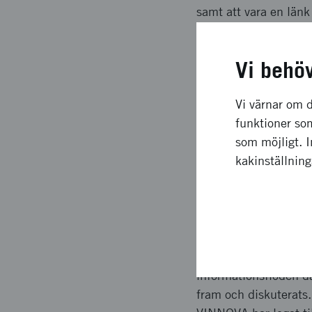
samt att vara en länk
projektplanen.
Vi behö
Långsiktig
Vi värnar om d
Projektet har inneburi
funktioner som
etc med fler prenumer
som möjligt. 
deltagare och prenume
kakinställnin
aktiviteter.
Upplägg o
Projektet har innebur
informationsflöden dä
fram och diskuterats