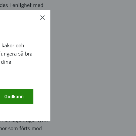
ldes i enlighet med
r kakor och
tré, e-Entré, Estrad
fungera så bra
r som gjorts bland
 dina
er och andra
Godkänn
r och
enörskapsfrågor lyfts
oner som förts med