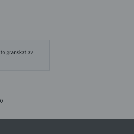
nte granskat av
50