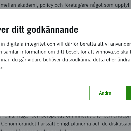
 mellan akademi, policy och företag/are något som uppfyl
ver ditt godkännande
a effekter som förväntas
in digitala integritet och vill därför berätta att vi använde
t att vi vidareutvecklat samtliga aktiviteter såsom t ex En
 samlar information om ditt besök för att vinnova.se ska 
anter och fler deltagare än tidigare år. De undersökninga
Innan du går vidare behöver du godkänna detta eller ändra
ranter visar att de anser sig ha nytta av våra publikation
gar.
ch genomförande
Ändra
it att utveckla och driva mötesplatser, informationskanale
r olika frågor och perspektiv om innovations- och entrepr
. Genomförandet har gått enligt planerna och de diskussi