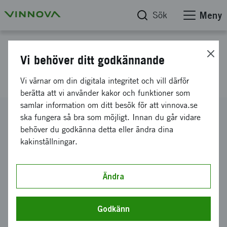
Sök
Meny
Projektdatabas
Vi behöver ditt godkännande
KomILand 2.0
Vi värnar om din digitala integritet och vill därför
berätta att vi använder kakor och funktioner som
samlar information om ditt besök för att vinnova.se
Diarienummer
ska fungera så bra som möjligt. Innan du går vidare
2018-04504
behöver du godkänna detta eller ändra dina
kakinställningar.
Koordinator
Västra Götalandsregionen
-
Koncernstab regional utveckling
Bidrag från Vinnova
Ändra
6 430 641 kronor
Projektets löptid
Godkänn
november 2018
-
juni 2021