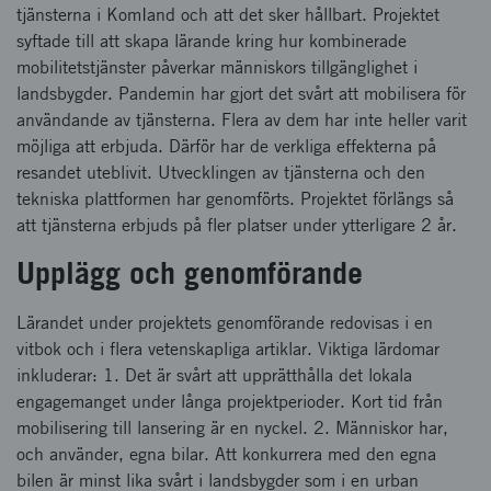
tjänsterna i KomIand och att det sker hållbart. Projektet
syftade till att skapa lärande kring hur kombinerade
mobilitetstjänster påverkar människors tillgänglighet i
landsbygder. Pandemin har gjort det svårt att mobilisera för
användande av tjänsterna. Flera av dem har inte heller varit
möjliga att erbjuda. Därför har de verkliga effekterna på
resandet uteblivit. Utvecklingen av tjänsterna och den
tekniska plattformen har genomförts. Projektet förlängs så
att tjänsterna erbjuds på fler platser under ytterligare 2 år.
Upplägg och genomförande
Lärandet under projektets genomförande redovisas i en
vitbok och i flera vetenskapliga artiklar. Viktiga lärdomar
inkluderar: 1. Det är svårt att upprätthålla det lokala
engagemanget under långa projektperioder. Kort tid från
mobilisering till lansering är en nyckel. 2. Människor har,
och använder, egna bilar. Att konkurrera med den egna
bilen är minst lika svårt i landsbygder som i en urban