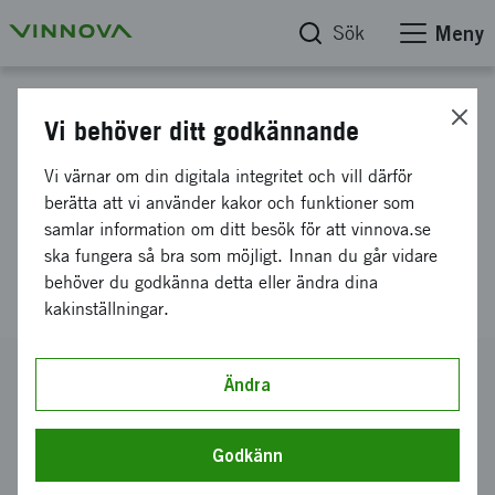
Sök
Meny
Projektdatabas
Vi behöver ditt godkännande
HICED Tillgängliggörande av
Vi värnar om din digitala integritet och vill därför
‘Hybrid International
berätta att vi använder kakor och funktioner som
samlar information om ditt besök för att vinnova.se
Conference on Engineering
ska fungera så bra som möjligt. Innan du går vidare
Design’
behöver du godkänna detta eller ändra dina
kakinställningar.
Diarienummer
Ändra
2021-03289
Koordinator
Godkänn
Chalmers Tekniska Högskola AB
-
Chalmers Tekniska
Högskola Inst f Industri- & materialvetensk