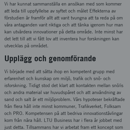
Vi har kunnat sammanställa en ansökan med som kommer
att leda till uppfyllelse av syftet och målet Effekterna av
förstudien är framför allt att varit tvungna att ta reda på om
våra antaganden varit riktiga och att tänka igenom hur man
kan utvärdera innovationer på detta område. Inte minst har
det lett till att vi fått lov att inventera hur forskningen kan
utvecklas på området.
Upplägg och genomförande
Vi började med att sätta ihop en kompetent grupp med
erfarenhet och kunskap om miljö, trafik och snö- och
isforskning. Tidigt stod det klart att kontakten mellan snö/is
och andra material var huvudspåret och att användning av
sand och salt är ett miljöproblem. Vårs hypoteser bekräftade
från flera håll inte minst kommuner, Trafikverket, Folksam
och PRO. Kompetensen på att bedriva innovationstävlingar
kom från nära håll. LTU Business har i flera år jobbet med
just detta. Tillsammans har vi arbetat fram ett koncept som