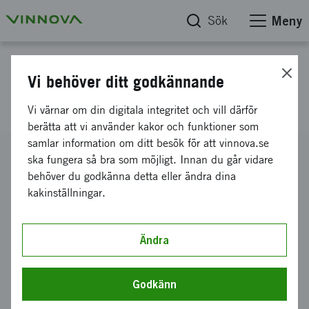
Sök
Meny
Projektdatabas
Vi behöver ditt godkännande
Grepp@vinter
Vi värnar om din digitala integritet och vill därför
berätta att vi använder kakor och funktioner som
samlar information om ditt besök för att vinnova.se
Diarienummer
ska fungera så bra som möjligt. Innan du går vidare
2016-04699
behöver du godkänna detta eller ändra dina
kakinställningar.
Koordinator
DARKATHLON AB
Bidrag från Vinnova
Ändra
250 000 kronor
Projektets löptid
Godkänn
december 2016
-
mars 2017