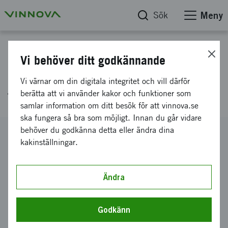
Sök
Meny
Projektdatabas
Vi behöver ditt godkännande
Grafen som barriär i
Vi värnar om din digitala integritet och vill därför
förpackningsmaterial
berätta att vi använder kakor och funktioner som
samlar information om ditt besök för att vinnova.se
ska fungera så bra som möjligt. Innan du går vidare
behöver du godkänna detta eller ändra dina
Diarienummer
kakinställningar.
2014-05231
Koordinator
SP SVERIGES TEKNISKA FORSKNINGSINSTITUT AB
Ändra
-
SP Sveriges Tekniska Forskningsinstitut, Göteborg
Bidrag från Vinnova
Godkänn
300 000 kronor