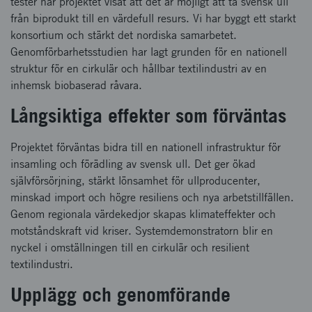
tester har projektet visat att det är möjligt att ta svensk ull
från biprodukt till en värdefull resurs. Vi har byggt ett starkt
konsortium och stärkt det nordiska samarbetet.
Genomförbarhetsstudien har lagt grunden för en nationell
struktur för en cirkulär och hållbar textilindustri av en
inhemsk biobaserad råvara.
Långsiktiga effekter som förväntas
Projektet förväntas bidra till en nationell infrastruktur för
insamling och förädling av svensk ull. Det ger ökad
självförsörjning, stärkt lönsamhet för ullproducenter,
minskad import och högre resiliens och nya arbetstillfällen.
Genom regionala värdekedjor skapas klimateffekter och
motståndskraft vid kriser. Systemdemonstratorn blir en
nyckel i omställningen till en cirkulär och resilient
textilindustri.
Upplägg och genomförande