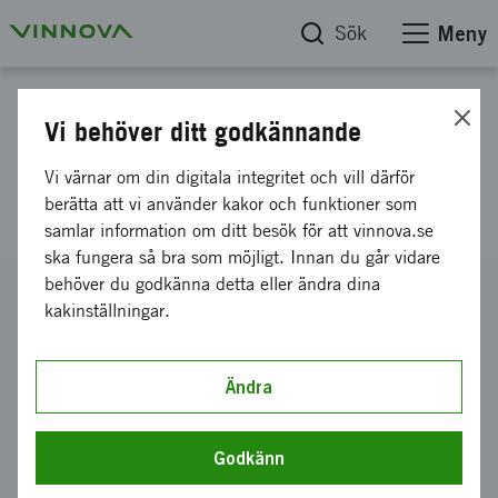
Sök
Meny
Projektdatabas
Vi behöver ditt godkännande
Genomförbarhetsstudie - en
Vi värnar om din digitala integritet och vill därför
storskalig svensk ullindustri
berätta att vi använder kakor och funktioner som
samlar information om ditt besök för att vinnova.se
ska fungera så bra som möjligt. Innan du går vidare
behöver du godkänna detta eller ändra dina
Diarienummer
kakinställningar.
2024-02624
Koordinator
Stiftelsen Dalarna Science Park
Ändra
Bidrag från Vinnova
1 051 362 kronor
Godkänn
Projektets löptid