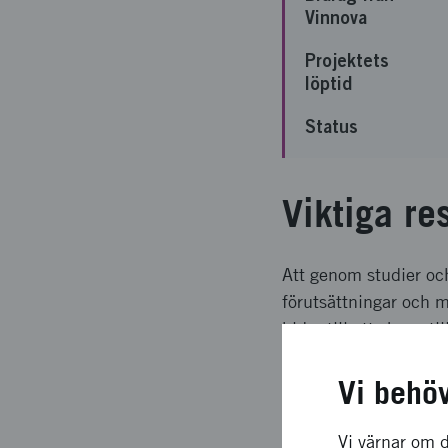
Vinnova
Projektets
löptid
Status
Viktiga re
Att genom studier oc
förutsättningar och 
bidra till att skapa t
är målet uppfyllt med
Vi behö
Långsiktig
Vi värnar om d