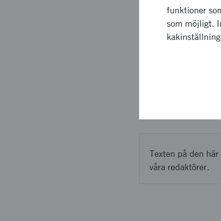
funktioner som
På basis av rapporten
som möjligt. 
utvecklingen av uppfi
kakinställnin
Upplägg o
Projektet har utmynna
Silicon Valley, kartl
möten med organisat
Texten på den här 
våra redaktörer.