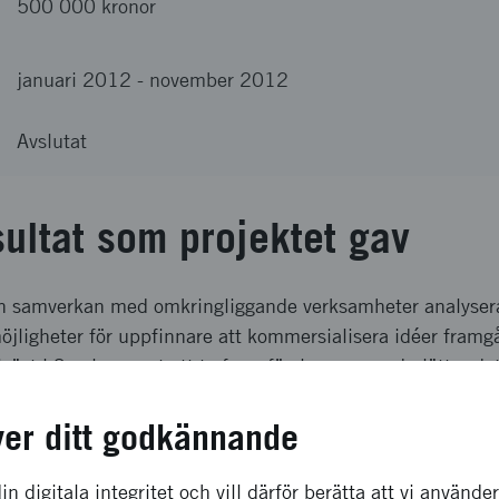
500 000 kronor
januari 2012
-
november 2012
Avslutat
sultat som projektet gav
h samverkan med omkringliggande verksamheter analysera
möjligheter för uppfinnare att kommersialisera idéer fram
illväxt i Sverige samt att ta fram förslag som underlättar 
 projektet.
ver ditt godkännande
a effekter som förväntas
in digitala integritet och vill därför berätta att vi använde