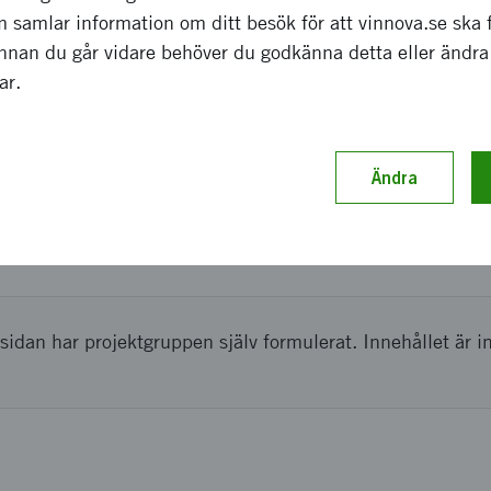
 samlar information om ditt besök för att vinnova.se ska 
s slutsatser och förslag är ambitionen att förbättra systeme
Innan du går vidare behöver du godkänna detta eller ändra
nnares idéer och förslag till nya produkter och affärsidéer
gar.
ch genomförande
Ändra
t i en vetenskaplig rapport som tagits fram genom fallstud
äggning av internationell forskning, diskussioner, konferen
ioner och uppfinnare/småföretagare
sidan har projektgruppen själv formulerat. Innehållet är i