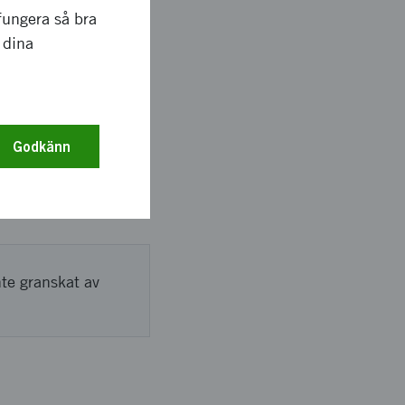
fungera så bra
t för att stödja
 dina
.
Godkänn
ier,studieresa till
ser och deltagande i
nte granskat av