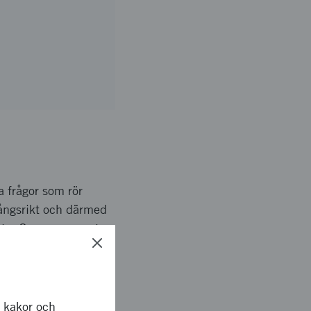
 frågor som rör
gångsrikt och därmed
detta. Genom rapporten
r kakor och