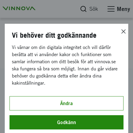
Sök
Meny
Projektdatabas
Vi behöver ditt godkännande
Eurostarsprojekt E!6963 AMC,
Vi värnar om din digitala integritet och vill därför
KI
berätta att vi använder kakor och funktioner som
samlar information om ditt besök för att vinnova.se
ska fungera så bra som möjligt. Innan du går vidare
behöver du godkänna detta eller ändra dina
Diarienummer
kakinställningar.
2012-00727
Koordinator
Karolinska institutet
-
Institutionen för laboratoriemedicin
Ändra
Bidrag från Vinnova
105 000 kronor
Godkänn
Projektets löptid