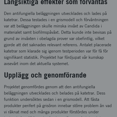
Långsiktiga effekter som förväntas
Den antifungiella beläggningen utvecklades och lades på
katetrar. Dessa testades i en grismodell och förväntningen
var att beläggningen skulle minska inväxt av Candida i
materialet samt biofilmspåväxt. Detta kunde inte bevisas på
grund av inväxten i obelagda prover var obefintlig, vilket
gjorde att det saknades relevant referens. Antalet placerade
katetrar som klarade sig igenom testperioden var för få för
signifikant statistik. Projektet har fördjupat vår kunskap
avsevärt inom det aktuella systemet.
Upplägg och genomförande
Projektet genomfördes genom att den antifungiella
beläggningen utvecklades och belades på katetrar. Dess
funktion undersöktes sedan i en grismodell. Att fästa
produkter perifert på grisöron innebar större problem än vad
vi räknat med och många produkter förstördes under