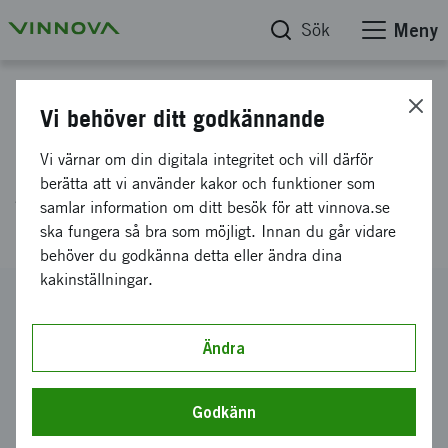
Sök
Meny
Projektdatabas
Vi behöver ditt godkännande
EUREKA Celtic NOTTS (Next
Vi värnar om din digitala integritet och vill därför
generation Over-The-Top
berätta att vi använder kakor och funktioner som
samlar information om ditt besök för att vinnova.se
multimedia Services)
ska fungera så bra som möjligt. Innan du går vidare
behöver du godkänna detta eller ändra dina
kakinställningar.
Diarienummer
2012-03739
Ändra
Koordinator
ACREO SWEDISH ICT AB
-
Netlab Networking and
Transmission Laboratory, Stockholm
Godkänn
Bidrag från Vinnova