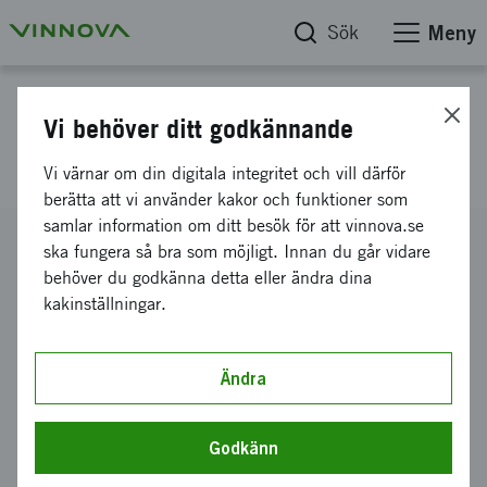
Sök
Meny
Projektdatabas
Vi behöver ditt godkännande
Encrypted Health AI
Vi värnar om din digitala integritet och vill därför
berätta att vi använder kakor och funktioner som
samlar information om ditt besök för att vinnova.se
Diarienummer
ska fungera så bra som möjligt. Innan du går vidare
2022-01450
behöver du godkänna detta eller ändra dina
kakinställningar.
Koordinator
RISE Research Institutes of Sweden AB
-
RISE AB -
Digitala System
Ändra
Bidrag från Vinnova
9 120 kronor
Godkänn
Projektets löptid