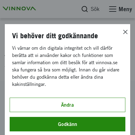
Sök
Meny
Projektdatabas
Vi behöver ditt godkännande
Elektriska subsystem för
Vi värnar om din digitala integritet och vill därför
framtidens energieffektiva
berätta att vi använder kakor och funktioner som
samlar information om ditt besök för att vinnova.se
vägfordon - förstudie
ska fungera så bra som möjligt. Innan du går vidare
behöver du godkänna detta eller ändra dina
kakinställningar.
Diarienummer
2002-02947
Ändra
Koordinator
Kungliga tekniska högskolan
-
Institutionen
Maskinkonstruktion
Godkänn
Bidrag från Vinnova