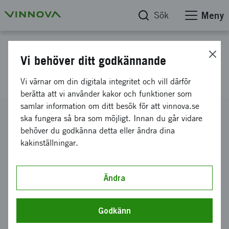
Sök
Meny
Projektdatabas
Vi behöver ditt godkännande
Ekologiskt skogs-spa
Vi värnar om din digitala integritet och vill därför
berätta att vi använder kakor och funktioner som
samlar information om ditt besök för att vinnova.se
Diarienummer
ska fungera så bra som möjligt. Innan du går vidare
2020-01297
behöver du godkänna detta eller ändra dina
kakinställningar.
Koordinator
Happie Nation AB
Bidrag från Vinnova
Ändra
300 000 kronor
Projektets löptid
Godkänn
juni 2020
-
mars 2021