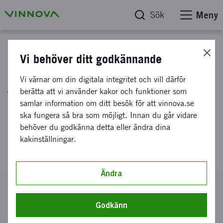
Sök
Meny
Projektdatabas
Vi behöver ditt godkännande
Ekologisk efterbehandling -
Vi värnar om din digitala integritet och vill därför
företagsdrivna
berätta att vi använder kakor och funktioner som
samlar information om ditt besök för att vinnova.se
efterbehandlingsmetoder för
ska fungera så bra som möjligt. Innan du går vidare
biologisk mångfald &
behöver du godkänna detta eller ändra dina
kakinställningar.
ekosystemtjänster
Ändra
Diarienummer
2014-06084
Godkänn
Koordinator