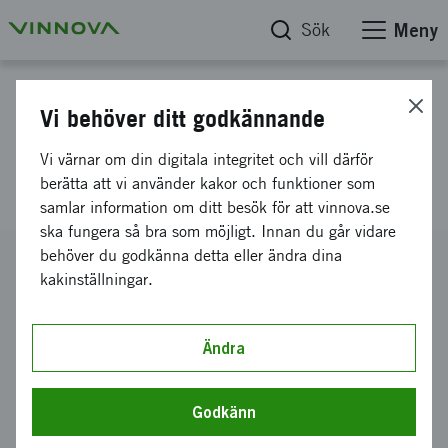
Sök
Meny
Projektdatabas
Vi behöver ditt godkännande
E!1530, NK-ENGAGE,
Vi värnar om din digitala integritet och vill därför
Oncopeptides AB
berätta att vi använder kakor och funktioner som
samlar information om ditt besök för att vinnova.se
ska fungera så bra som möjligt. Innan du går vidare
behöver du godkänna detta eller ändra dina
Diarienummer
kakinställningar.
2022-01812
Koordinator
Oncopeptides AB
Ändra
Bidrag från Vinnova
5 000 000 kronor
Godkänn
Projektets löptid