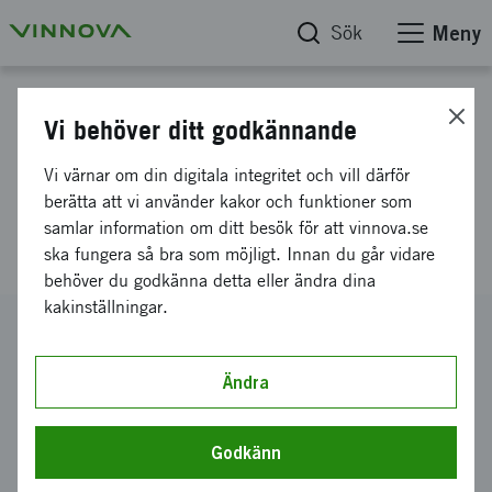
Sök
Meny
Projektdatabas
Vi behöver ditt godkännande
Combating antibiotic
Vi värnar om din digitala integritet och vill därför
resistance using synthetic
berätta att vi använder kakor och funktioner som
samlar information om ditt besök för att vinnova.se
biology
ska fungera så bra som möjligt. Innan du går vidare
behöver du godkänna detta eller ändra dina
kakinställningar.
Diarienummer
2012-02840
Ändra
Koordinator
iGEM Uppsala
Godkänn
Bidrag från Vinnova
40 000 kronor