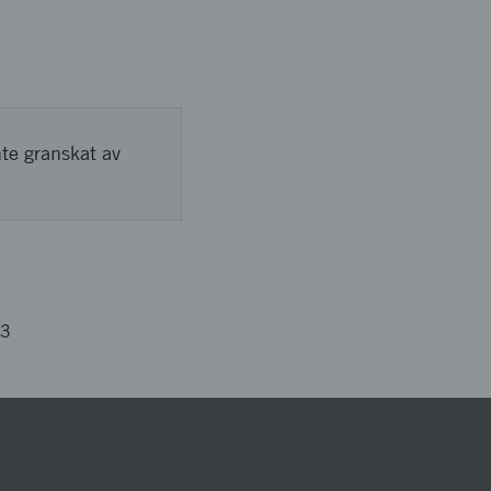
nte granskat av
83