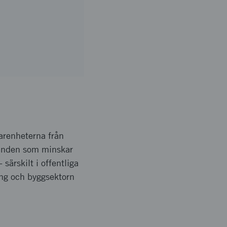
farenheterna från
teenden som minskar
ärskilt i offentliga
ing och byggsektorn