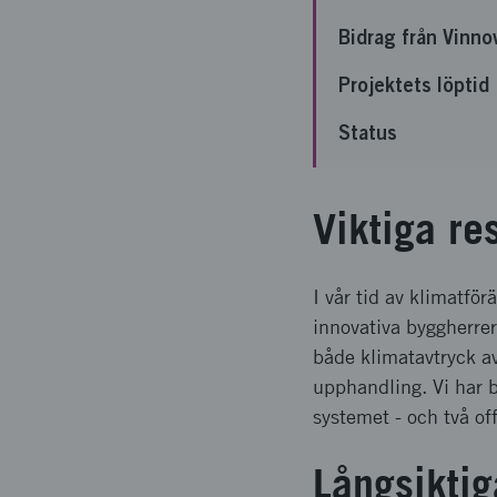
Bidrag från Vinno
Projektets löptid
Status
Viktiga re
I vår tid av klimatfö
innovativa byggherrer
både klimatavtryck av
upphandling. Vi har 
systemet - och två off
Långsiktig