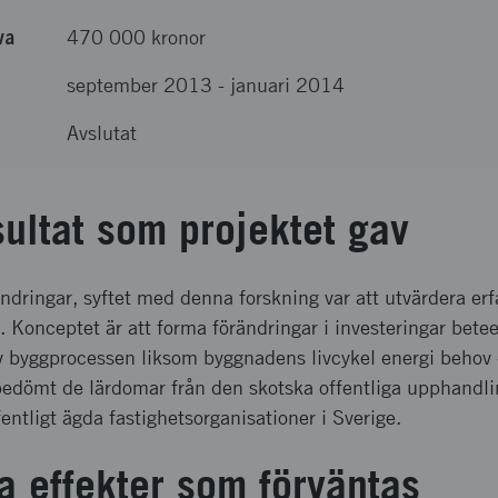
va
470 000 kronor
september 2013
-
januari 2014
Avslutat
sultat som projektet gav
rändringar, syftet med denna forskning var att utvärdera er
. Konceptet är att forma förändringar i investeringar be
 byggprocessen liksom byggnadens livcykel energi behov - s
bedömt de lärdomar från den skotska offentliga upphandl
entligt ägda fastighetsorganisationer i Sverige.
a effekter som förväntas