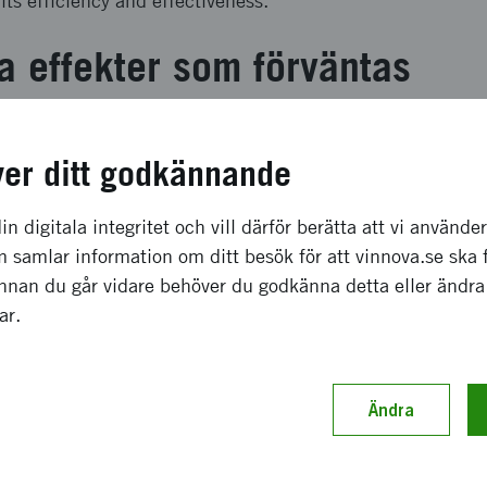
its efficiency and effectiveness.
a effekter som förväntas
ject, we advanced the state of the art in automated test 
project results were disseminated through 4 conference a
ver ditt godkännande
Further, we developed a ready-to-use by industry tool for t
mpletetest.org), intended to meet the needs of industrial
in digitala integritet och vill därför berätta att vi använde
d us to establish ourselves as a national research leader i
 samlar information om ditt besök för att vinnova.se ska 
tion for control systems and an attractive partner for res
Innan du går vidare behöver du godkänna detta eller ändra
gar.
ch genomförande
Ändra
dissemination and exploitation are vital for ITEA2-type pr
en by the needs of the industrial partners. Accordingly, 