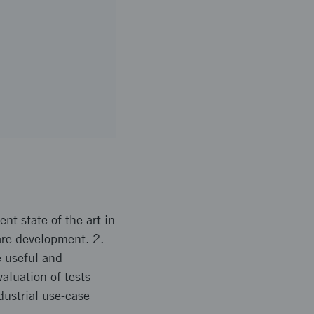
nt state of the art in
ware development. 2.
e useful and
aluation of tests
dustrial use-case