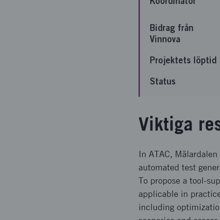
Koordinator
Bidrag från
Vinnova
Projektets löptid
Status
Viktiga re
In ATAC, Mälardalen U
automated test genera
To propose a tool-su
applicable in practic
including optimizatio