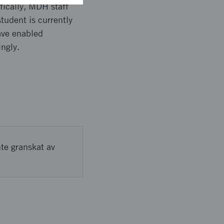
fically, MDH staff
tudent is currently
ave enabled
ingly.
nte granskat av