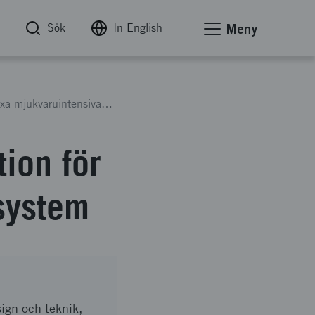
Sök
In English
Meny
ATAC - Avancerad testautomation för komplexa mjukvaruintensiva system
ion för
system
ign och teknik,