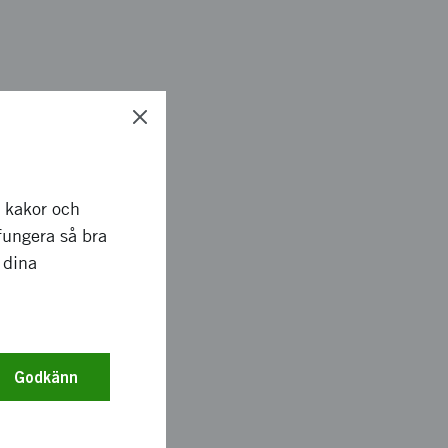
generation using
nd 2 journal papers
esting control
 end users. In
r kakor och
n the field of
fungera så bra
earch collaboration in
 dina
Godkänn
ojects. The research
the work in the ATAC