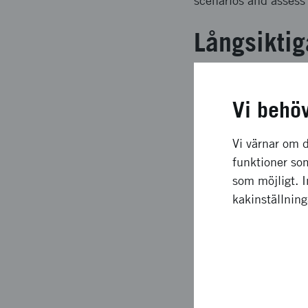
scenarios and assess 
Långsiktig
Through the ATAC pro
model-checkers. The 
Vi behö
(one in submission). 
programs (see www.co
Vi värnar om d
addition, ATAC enable
funktioner som
automated test genera
som möjligt. 
this field.
kakinställnin
Upplägg o
Technology transfer, 
agenda should be driv