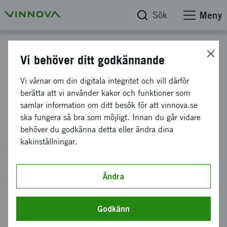
Sök
Meny
Nyheter
Vi behöver ditt godkännande
Life science-sektorn stärks och
Vi värnar om din digitala integritet och vill därför
berätta att vi använder kakor och funktioner som
lockar talanger till Sverige
samlar information om ditt besök för att vinnova.se
ska fungera så bra som möjligt. Innan du går vidare
Publicerad: 13 november 2025
behöver du godkänna detta eller ändra dina
kakinställningar.
Varje år kartlägger Vinnova hur life science-
branschen utvecklas i Sverige. Årets rapport
Ändra
visar att branschen växer med anställda i hela
landet. Men investeringar behövs.
Godkänn
Statistiken visar också att jämställdheten stärks i branschen,