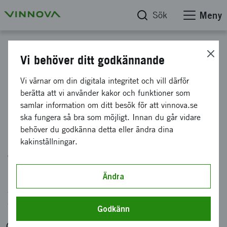
Sök
Meny
Kalender
Vi behöver ditt godkännande
Horisont Europa
Vi värnar om din digitala integritet och vill därför
berätta att vi använder kakor och funktioner som
Matchmaking event inom
samlar information om ditt besök för att vinnova.se
Cirkulär gruvindustri och
ska fungera så bra som möjligt. Innan du går vidare
behöver du godkänna detta eller ändra dina
råmaterial med Finland,
kakinställningar.
Tyskland och Kanada
Ändra
Arrangör: Business Finland, Vinnova, ISED
Canada
Godkänn