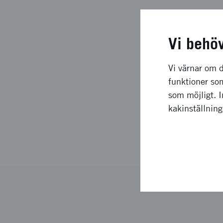
Webbinariet är en de
Innovation House i Si
Vi behö
näringsliv, undersöke
engagera sig som gru
Vi värnar om d
funktioner som
som möjligt. 
Ibland fotograferar
kakinställnin
vill vara med på b
kommer till oss.