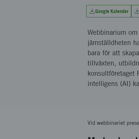
Google Kalender
Webbinarium om hu
jämställdheten ha
bara för att skap
tillväxten, utbil
konsultföretaget 
intelligens (AI) k
Vid webbinariet prese