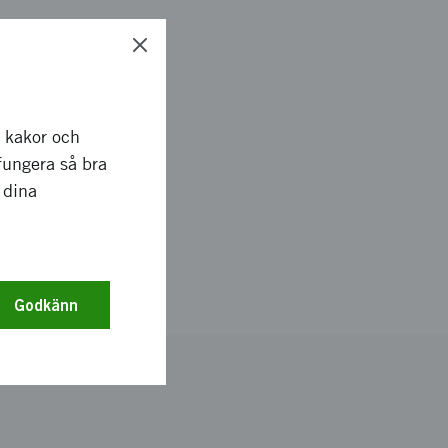
ie från Nordic
 i teknik och
erar kvinnor till att
r kakor och
fungera så bra
 dina
m hur vi lagrar
ndlar dina
gifter.
Godkänn