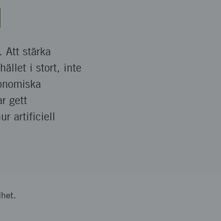
 Att stärka
llet i stort, inte
konomiska
r gett
r artificiell
dhet.