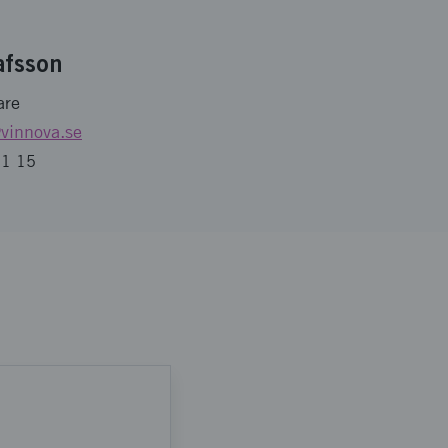
afsson
are
vinnova.se
31 15