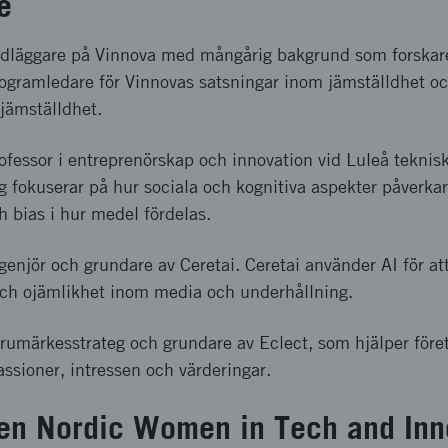
e
ndläggare på Vinnova med mångårig bakgrund som forskar
rogramledare för Vinnovas satsningar inom jämställdhet o
 jämställdhet.
ofessor i entreprenörskap och innovation vid Luleå teknisk
fokuserar på hur sociala och kognitiva aspekter påverkar
h bias i hur medel fördelas.
ingenjör och grundare av Ceretai. Ceretai använder AI för 
ch ojämlikhet inom media och underhållning.
arumärkesstrateg och grundare av Eclect, som hjälper före
ssioner, intressen och värderingar.
en Nordic Women in Tech and Inn