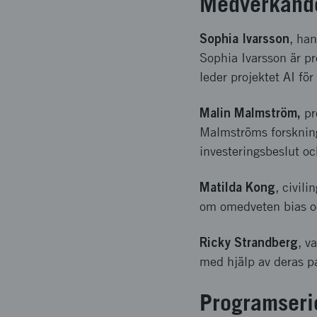
Medverkand
Sophia Ivarsson
, ha
Sophia Ivarsson är p
leder projektet AI för
Malin Malmström,
pr
Malmströms forskning 
investeringsbeslut oc
Matilda Kong
, civil
om omedveten bias o
Ricky Strandberg
, v
med hjälp av deras pa
Programseri