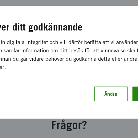
l av Nordic Women in Tech and Innovation, en programser
licon Valley. Programserien belyser vikten av jämställdhet
ver ditt godkännande
r hur teknik och innovation stödjer jämställdhet samt inspir
ndare och investerare.
in digitala integritet och vill därför berätta att vi använde
 samlar information om ditt besök för att vinnova.se ska 
Innan du går vidare behöver du godkänna detta eller ändra
 eller filmar vi på våra aktiviteter. Om du inte
Läs mer o
gar.
ilder eller filmer, kan du meddela detta när du
och beha
personupp
Ändra
Frågor?