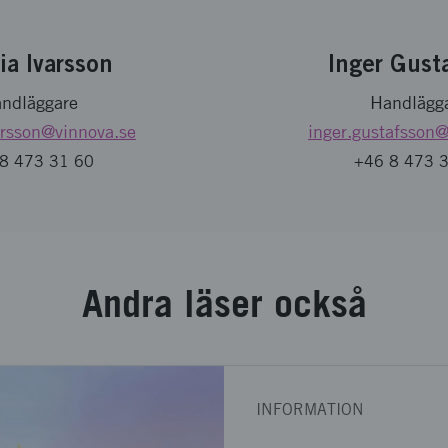
ia Ivarsson
Inger Gust
ndläggare
Handlägg
arsson
@vinnova.se
inger.gustafsson
@
8 473 31 60
+46 8 473 
Andra läser också
INFORMATION