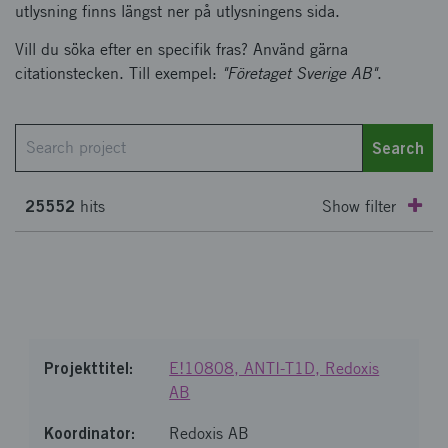
utlysning finns längst ner på utlysningens sida.
Vill du söka efter en specifik fras? Använd gärna
citationstecken. Till exempel:
"Företaget Sverige AB"
.
Search
25552
Show filter
hits
Status
All projects
Ongoing projects (2053)
Completed projects (23499)
E!10808, ANTI-T1D, Redoxis
AB
Completed with public report (1092)
Redoxis AB
Funds