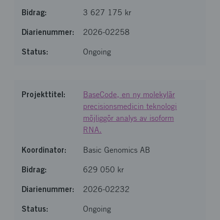
3 627 175 kr
All projects
SEK 1-5 million (8245)
2026-02258
More than SEK 5 million (2326)
Ongoing
Less than SEK 500,000 (10234)
SEK 500,000-999,999 (4746)
BaseCode, en ny molekylär
precisionsmedicin teknologi
möjliggör analys av isoform
RNA.
Basic Genomics AB
629 050 kr
2026-02232
Ongoing