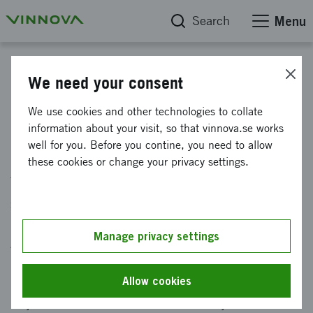
Search
Menu
Funding
We need your consent
We use cookies and other technologies to collate
Projektdatabas
information about your visit, so that vinnova.se works
well for you. Before you contine, you need to allow
Sök bland alla projekt Vinnova har finansierat.
these cookies or change your privacy settings.
Texterna kommer från en databas där projekten
själva fått beskriva sin verksamhet.
Manage privacy settings
Använd databasen för att hitta information om ett specifikt
projekt. Exempelvis för att se vad finansiering från Vinnova
kan leda till eller få tips på en potentiell samarbetspartner.
Allow cookies
Projekt som blivit finansierade i ett visst erbjudande eller